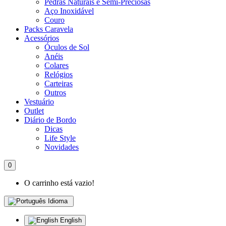
Pedras Naturais e Semi-Preciosas
Aço Inoxidável
Couro
Packs Caravela
Acessórios
Óculos de Sol
Anéis
Colares
Relógios
Carteiras
Outros
Vestuário
Outlet
Diário de Bordo
Dicas
Life Style
Novidades
0
O carrinho está vazio!
Idioma
English