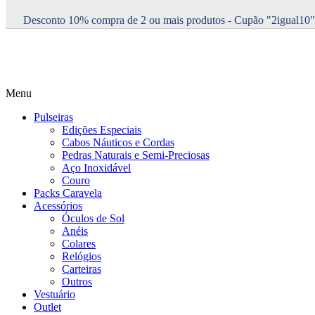
Desconto 10% compra de 2 ou mais produtos - Cupão "2igual10"
Menu
Pulseiras
Edições Especiais
Cabos Náuticos e Cordas
Pedras Naturais e Semi-Preciosas
Aço Inoxidável
Couro
Packs Caravela
Acessórios
Óculos de Sol
Anéis
Colares
Relógios
Carteiras
Outros
Vestuário
Outlet