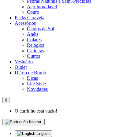
Pedras Naturais e Semi-Preciosas
Aço Inoxidável
Couro
Packs Caravela
Acessórios
Óculos de Sol
Anéis
Colares
Relógios
Carteiras
Outros
Vestuário
Outlet
Diário de Bordo
Dicas
Life Style
Novidades
0
O carrinho está vazio!
Idioma
English