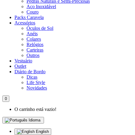
Pedras Naturais e Semi-Preciosas
Aço Inoxidável
Couro
Packs Caravela
Acessórios
Óculos de Sol
Anéis
Colares
Relógios
Carteiras
Outros
Vestuário
Outlet
Diário de Bordo
Dicas
Life Style
Novidades
0
O carrinho está vazio!
Idioma
English