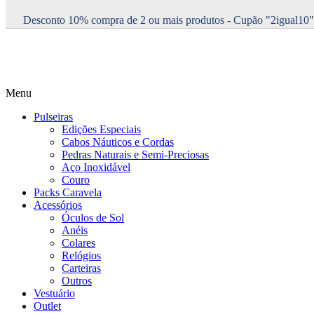
Desconto 10% compra de 2 ou mais produtos - Cupão "2igual10"
Menu
Pulseiras
Edições Especiais
Cabos Náuticos e Cordas
Pedras Naturais e Semi-Preciosas
Aço Inoxidável
Couro
Packs Caravela
Acessórios
Óculos de Sol
Anéis
Colares
Relógios
Carteiras
Outros
Vestuário
Outlet