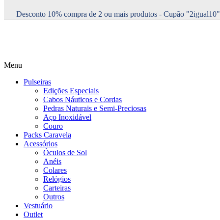
Desconto 10% compra de 2 ou mais produtos - Cupão "2igual10"
Menu
Pulseiras
Edições Especiais
Cabos Náuticos e Cordas
Pedras Naturais e Semi-Preciosas
Aço Inoxidável
Couro
Packs Caravela
Acessórios
Óculos de Sol
Anéis
Colares
Relógios
Carteiras
Outros
Vestuário
Outlet