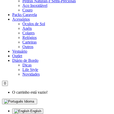
Pedras Naturais e Semi-Preciosas
Aço Inoxidável
Couro
Packs Caravela
Acessórios
Óculos de Sol
Anéis
Colares
Relógios
Carteiras
Outros
Vestuário
Outlet
Diário de Bordo
Dicas
Life Style
Novidades
0
O carrinho está vazio!
Idioma
English