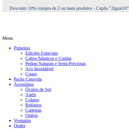
Desconto 10% compra de 2 ou mais produtos - Cupão "2igual10"
Menu
Pulseiras
Edições Especiais
Cabos Náuticos e Cordas
Pedras Naturais e Semi-Preciosas
Aço Inoxidável
Couro
Packs Caravela
Acessórios
Óculos de Sol
Anéis
Colares
Relógios
Carteiras
Outros
Vestuário
Outlet