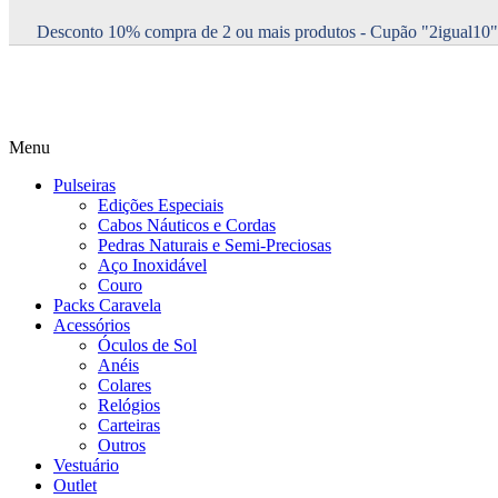
Desconto 10% compra de 2 ou mais produtos - Cupão "2igual10"
Menu
Pulseiras
Edições Especiais
Cabos Náuticos e Cordas
Pedras Naturais e Semi-Preciosas
Aço Inoxidável
Couro
Packs Caravela
Acessórios
Óculos de Sol
Anéis
Colares
Relógios
Carteiras
Outros
Vestuário
Outlet