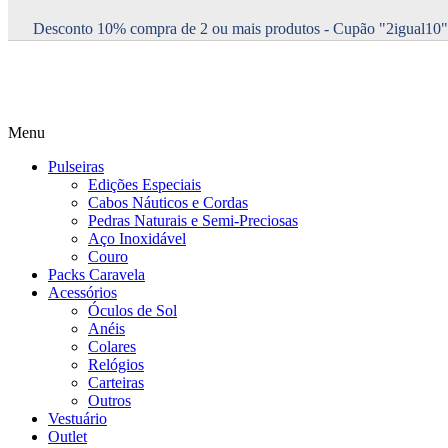
Desconto 10% compra de 2 ou mais produtos - Cupão "2igual10"
Menu
Pulseiras
Edições Especiais
Cabos Náuticos e Cordas
Pedras Naturais e Semi-Preciosas
Aço Inoxidável
Couro
Packs Caravela
Acessórios
Óculos de Sol
Anéis
Colares
Relógios
Carteiras
Outros
Vestuário
Outlet